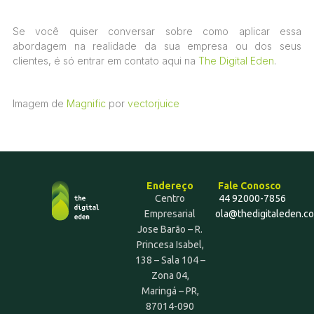
Se você quiser conversar sobre como aplicar essa
abordagem na realidade da sua empresa ou dos seus
clientes, é só entrar em contato aqui na
The Digital Eden
.
Imagem de
Magnific
por
vectorjuice
Endereço
Fale Conosco
Centro
44 92000-7856
Empresarial
ola@thedigitaleden.c
Jose Barão – R.
Princesa Isabel,
138 – Sala 104 –
Zona 04,
Maringá – PR,
87014-090