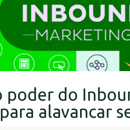
o poder do Inbou
para alavancar s