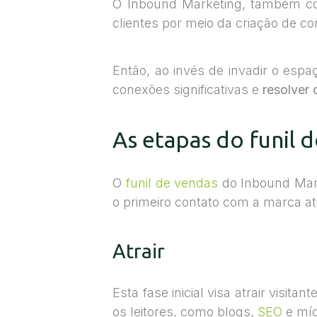
O Inbound Marketing, também co
clientes por meio da criação de c
Então, ao invés de invadir o esp
conexões significativas e
resolver 
As etapas do funil
O
funil de vendas
do Inbound Mark
o primeiro contato com a marca até
Atrair
Esta fase inicial visa atrair visit
os leitores, como blogs,
SEO
e míd