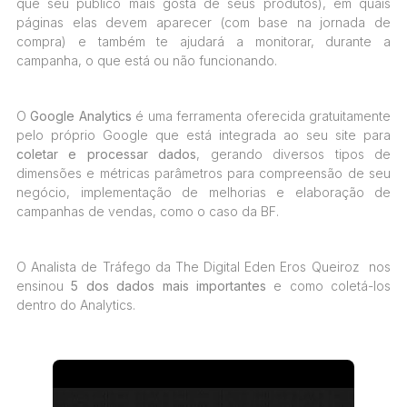
que seu público mais gosta de seus produtos), em quais
páginas elas devem aparecer (com base na jornada de
compra) e também te ajudará a monitorar, durante a
campanha, o que está ou não funcionando.
O
Google Analytics
é uma ferramenta oferecida gratuitamente
pelo próprio Google que está integrada ao seu site para
coletar e processar dados
, gerando diversos tipos de
dimensões e métricas parâmetros para compreensão de seu
negócio, implementação de melhorias e elaboração de
campanhas de vendas, como o caso da BF.
O Analista de Tráfego da The Digital Eden Eros Queiroz nos
ensinou
5 dos dados mais importantes
e como coletá-los
dentro do Analytics.