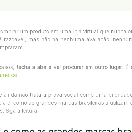
comprar um produto em uma loja virtual que nunca ouv
tá razoável, mas não há nenhuma avaliação, nenhum
compraram.
 casos,
fecha a aba e vai procurar em outro lugar
. É
mmerce
.
 ainda não trata a prova social como uma prioridade e
la é, como as grandes marcas brasileiras a utilizam
. Siga a leitura!
 e como as grandes marcas brasi